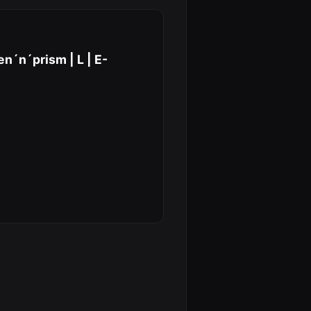
n´n´prism | L | E-