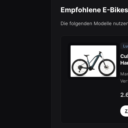
Empfohlene E-Bikes
Die folgenden Modelle nutze
Lu
Cu
Ha
Mar
Ver
2.
Z