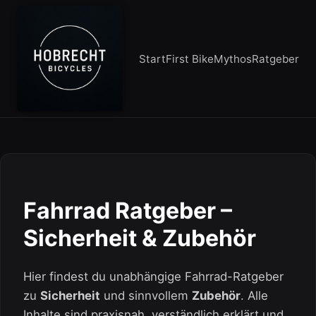
Start
First Bike
Mythos
Ratgeber
Fahrrad Ratgeber –
Sicherheit & Zubehör
Hier findest du unabhängige Fahrrad-Ratgeber
zu
Sicherheit
und sinnvollem
Zubehör
. Alle
Inhalte sind praxisnah, verständlich erklärt und